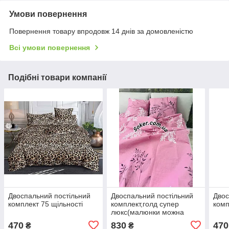
Умови повернення
Повернення товару впродовж 14 днів за домовленістю
Всі умови повернення
Подібні товари компанії
Двоспальний постільний
Двоспальний постільний
Двос
комплект 75 щільності
комплект,голд супер
комп
люкс(малюнки можна
замовляти різні)
470
830
470
₴
₴