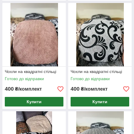
Чохли на квадратні стільці
Чохли на квадратні стільці
Готово до відправки
Готово до відправки
400
400
₴/комплект
₴/комплект
Купити
Купити