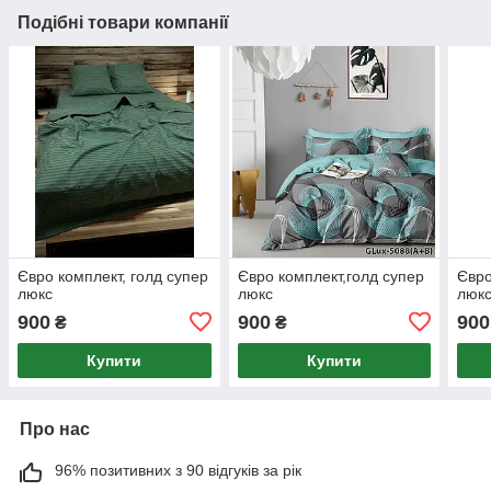
Подібні товари компанії
Євро комплект, голд супер
Євро комплект,голд супер
Євро
люкс
люкс
люк
900
900
900
₴
₴
Купити
Купити
Про нас
96% позитивних з 90 відгуків за рік