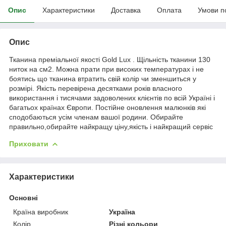
Опис
Характеристики
Доставка
Оплата
Умови п
Опис
Тканина преміальної якості Gold Lux . Щільність тканини 130
ниток на см2. Можна прати при високих температурах і не
боятись що тканина втратить свій колір чи зменшиться у
розмірі. Якість перевірена десятками років власного
використання і тисячами задоволених клієнтів по всій Україні і
багатьох країнах Європи. Постійне оновлення малюнків які
сподобаються усім членам вашої родини. Обирайте
правильно,обирайте найкращу ціну,якість і найкращий сервіс
Приховати
Характеристики
Основні
Країна виробник
Україна
Колір
Різні кольори