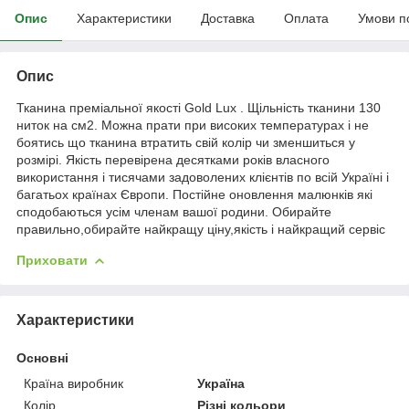
Опис
Характеристики
Доставка
Оплата
Умови п
Опис
Тканина преміальної якості Gold Lux . Щільність тканини 130
ниток на см2. Можна прати при високих температурах і не
боятись що тканина втратить свій колір чи зменшиться у
розмірі. Якість перевірена десятками років власного
використання і тисячами задоволених клієнтів по всій Україні і
багатьох країнах Європи. Постійне оновлення малюнків які
сподобаються усім членам вашої родини. Обирайте
правильно,обирайте найкращу ціну,якість і найкращий сервіс
Приховати
Характеристики
Основні
Країна виробник
Україна
Колір
Різні кольори