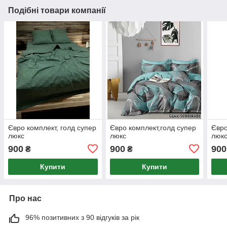
Подібні товари компанії
Євро комплект, голд супер
Євро комплект,голд супер
Євро
люкс
люкс
люк
900
900
900
₴
₴
Купити
Купити
Про нас
96% позитивних з 90 відгуків за рік