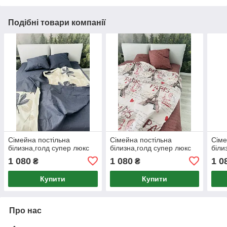
Подібні товари компанії
Сімейна постільна
Сімейна постільна
Сіме
білизна,голд супер люкс
білизна,голд супер люкс
біли
1 080
1 080
1 0
₴
₴
Купити
Купити
Про нас