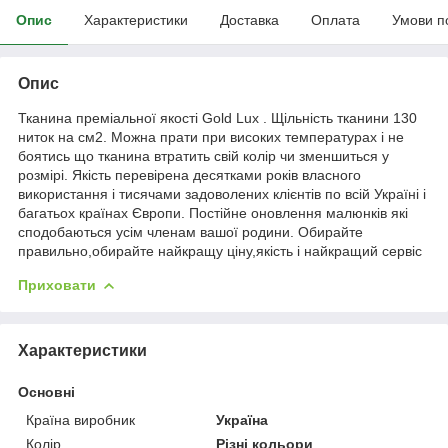
Опис
Характеристики
Доставка
Оплата
Умови п
Опис
Тканина преміальної якості Gold Lux . Щільність тканини 130
ниток на см2. Можна прати при високих температурах і не
боятись що тканина втратить свій колір чи зменшиться у
розмірі. Якість перевірена десятками років власного
використання і тисячами задоволених клієнтів по всій Україні і
багатьох країнах Європи. Постійне оновлення малюнків які
сподобаються усім членам вашої родини. Обирайте
правильно,обирайте найкращу ціну,якість і найкращий сервіс
Приховати
Характеристики
Основні
Країна виробник
Україна
Колір
Різні кольори