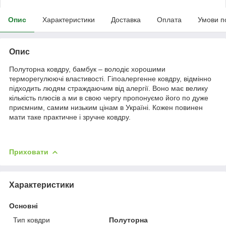
Опис
Характеристики
Доставка
Оплата
Умови п
Опис
Полуторна ковдру, бамбук – володіє хорошими
терморегулюючі властивості. Гіпоалергенне ковдру, відмінно
підходить людям страждаючим від алергії. Воно має велику
кількість плюсів а ми в свою чергу пропонуємо його по дуже
приємним, самим низьким цінам в Україні. Кожен повинен
мати таке практичне і зручне ковдру.
Приховати
Характеристики
Основні
Тип ковдри
Полуторна