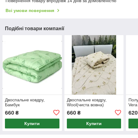
Повернення товару впродовж 14 днів за домовленістю
Всі умови повернення
Подібні товари компанії
Двоспальне ковдру,
Двоспальне ковдру,
Полу
Бамбук
Wool(чиста вовна)
Vera
660
660
620
₴
₴
Купити
Купити