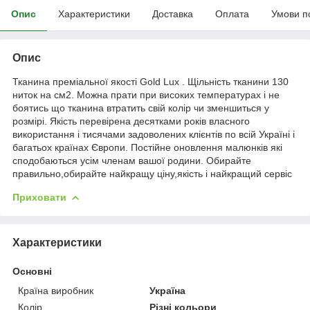
Опис
Характеристики
Доставка
Оплата
Умови п
Опис
Тканина преміальної якості Gold Lux . Щільність тканини 130
ниток на см2. Можна прати при високих температурах і не
боятись що тканина втратить свій колір чи зменшиться у
розмірі. Якість перевірена десятками років власного
використання і тисячами задоволених клієнтів по всій Україні і
багатьох країнах Європи. Постійне оновлення малюнків які
сподобаються усім членам вашої родини. Обирайте
правильно,обирайте найкращу ціну,якість і найкращий сервіс
Приховати
Характеристики
Основні
Країна виробник
Україна
Колір
Різні кольори