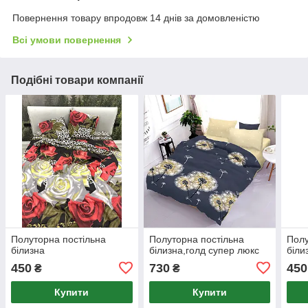
Повернення товару впродовж 14 днів за домовленістю
Всі умови повернення
Подібні товари компанії
Полуторна постільна
Полуторна постільна
Полу
білизна
білизна,голд супер люкс
біли
450
730
450
₴
₴
Купити
Купити