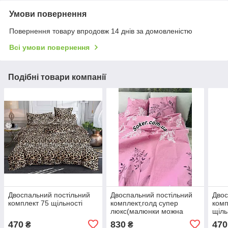
Умови повернення
Повернення товару впродовж 14 днів за домовленістю
Всі умови повернення
Подібні товари компанії
Двоспальний постільний
Двоспальний постільний
Двос
комплект 75 щільності
комплект,голд супер
комп
люкс(малюнки можна
щіль
замовляти різні)
ресу
470
830
470
₴
₴