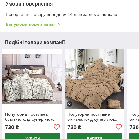
Умови повернення
Повернення товару впродовж 14 днів за домовленістю
Всі умови повернення
Подібні товари компанії
Полуторна постільна
Полуторна постільна
Полу
білизна,голд супер люкс
білизна,голд супер люкс
біли
730
730
730
₴
₴
Купити
Купити