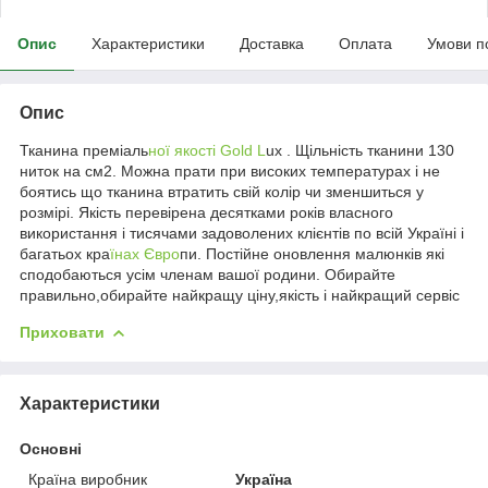
Опис
Характеристики
Доставка
Оплата
Умови п
Опис
Тканина преміаль
ної якості Gold L
ux . Щільність тканини 130
ниток на см2. Можна прати при високих температурах і не
боятись що тканина втратить свій колір чи зменшиться у
розмірі. Якість перевірена десятками років власного
використання і тисячами задоволених клієнтів по всій Україні і
багатьох кра
їнах Євро
пи. Постійне оновлення малюнків які
сподобаються усім членам вашої родини. Обирайте
правильно,обирайте найкращу ціну,якість і найкращий сервіс
Приховати
Характеристики
Основні
Країна виробник
Україна