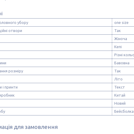
ні
оловного убору
one size
ійні отвори
Так
Жіноча
Кепі
Різні коль
нини
Бавовна
ання розміру
Так
Літо
и і принти
Текст
виробник
Китай
Новий
обу
Бейсболка
ація для замовлення