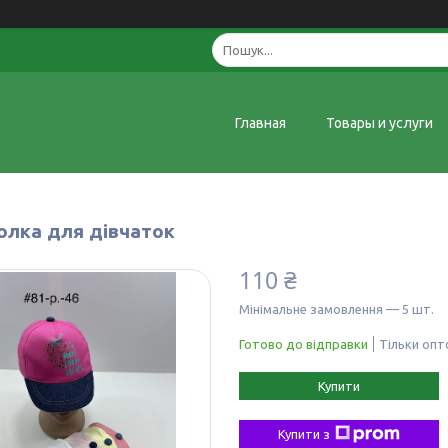
Главная
Товары и услуги
олка для дівчаток
110 ₴
Мінімальне замовлення — 5 шт.
Готово до відправки
Тільки оп
Купити
Купити з