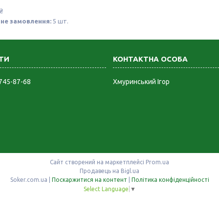
₴
не замовлення:
5 шт.
 745-87-68
Хмуринський Ігор
Сайт створений на маркетплейсі
Prom.ua
Продавець на Bigl.ua
Soker.com.ua |
Поскаржитися на контент
|
Політика конфіденційності
Select Language
▼