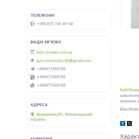
+380 (67) 745-87-68
http://soker.com.ua
igor.xmurinskiy.85@gmail.com
+380677458768
+380677458768
+380677458768
Бейсболк
широкому 
приємно з
Виробники
Винниченка91, Хмельницький,
Україна
Харак