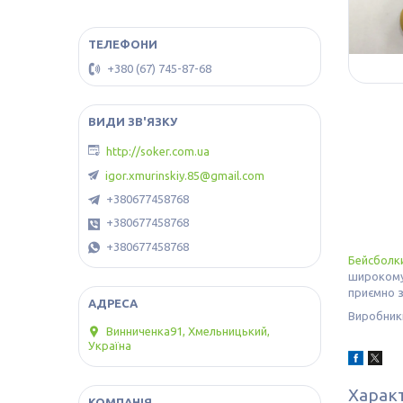
+380 (67) 745-87-68
http://soker.com.ua
igor.xmurinskiy.85@gmail.com
+380677458768
+380677458768
+380677458768
Бейсболк
широкому 
приємно з
Виробники
Винниченка91, Хмельницький,
Україна
Харак