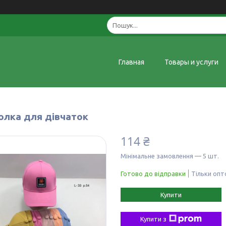
Главная
Товары и услуги
олка для дівчаток
114 ₴
Мінімальне замовлення — 5 шт.
Готово до відправки
Тільки оп
Купити
Купити з