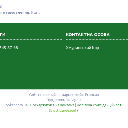
₴
не замовлення:
5 шт.
 745-87-68
Хмуринський Ігор
Сайт створений на маркетплейсі
Prom.ua
Продавець на Bigl.ua
Soker.com.ua |
Поскаржитися на контент
|
Політика конфіденційності
Select Language
▼