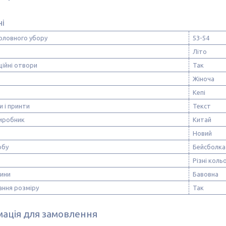
ні
оловного убору
53-54
Літо
ійні отвори
Так
Жіноча
Кепі
и і принти
Текст
виробник
Китай
Новий
обу
Бейсболка
Різні коль
нини
Бавовна
ання розміру
Так
ація для замовлення