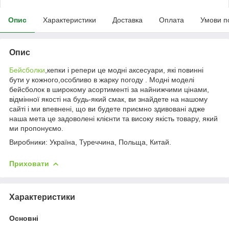
Опис
Характеристики
Доставка
Оплата
Умови п
Опис
Бейсболки
,кепки і репери це модні аксесуари, які повинні
бути у кожного,особливо в жарку погоду . Модні моделі
бейсболок в широкому асортименті за найнижчими цінами,
відмінної якості на будь-який смак, ви знайдете на нашому
сайті і ми впевнені, що ви будете приємно здивовані адже
наша мета це задоволені клієнти та високу якість товару, який
ми пропонуємо.
Виробники: Україна, Туреччина, Польща, Китай.
Приховати
Характеристики
Основні