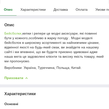
Опис
Характеристики
Доставка
Оплата
Умови п
Опис
Бейсболки
,кепки і репери це модні аксесуари, які повинні
бути у кожного,особливо в жарку погоду . Модні моделі
бейсболок в широкому асортименті за найнижчими цінами,
відмінної якості на будь-який смак, ви знайдете на нашому
сайті і ми впевнені, що ви будете приємно здивовані адже
наша мета це задоволені клієнти та високу якість товару, який
ми пропонуємо.
Виробники: Україна, Туреччина, Польща, Китай.
Приховати
Характеристики
Основні