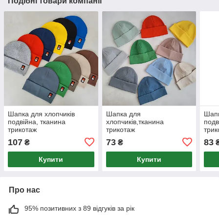
Подібні товари компанії
Шапка для хлопчиків
Шапка для
Шапк
подвійна, тканина
хлопчиків,тканина
подв
трикотаж
трикотаж
трик
107
73
83
₴
₴
Купити
Купити
Про нас
95% позитивних з 89 відгуків за рік