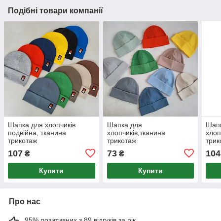
Подібні товари компанії
Шапка для хлопчиків
Шапка для
Шап
подвійна, тканина
хлопчиків,тканина
хлоп
трикотаж
трикотаж
трик
107
73
104
₴
₴
Купити
Купити
Про нас
95% позитивних з 89 відгуків за рік