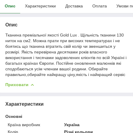
Опис
Характеристики
Доставка
Оплата
Умови п
Опис
Тканина преміальної якості Gold Lux . Щільність тканини 130
ниток на см2. Можна прати при високих температурах і не
боятись що тканина втратить свій колір чи зменшиться у
розмірі. Якість перевірена десятками років власного
використання і тисячами задоволених клієнтів по всій Україні і
багатьох країнах Європи. Постійне оновлення малюнків які
сподобаються усім членам вашої родини. Обирайте
правильно,обирайте найкращу ціну,якість і найкращий сервіс
Приховати
Характеристики
Основні
Країна виробник
Україна
Колір
Різні кольори