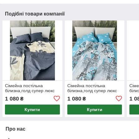
Подібні товари компанії
Сімейна постільна
Сімейна постільна
Сіме
білизна,голд супер люкс
білизна,голд супер люкс
біли
1 080
1 080
1 0
₴
₴
Купити
Купити
Про нас